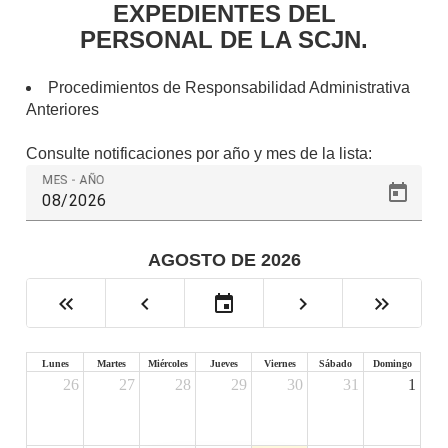
EXPEDIENTES DEL
PERSONAL DE LA SCJN.
Procedimientos de Responsabilidad Administrativa
Anteriores
Consulte notificaciones por año y mes de la lista:
MES - AÑO
AGOSTO DE 2026
keyboard_double_arrow_left
chevron_left
event
chevron_right
keyboard_double_arrow_right
Lunes
Martes
Miércoles
Jueves
Viernes
Sábado
Domingo
26
27
28
29
30
31
1